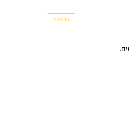
והוראה
דברים שאני
הרצאות
נהיה בקשר?
ים.