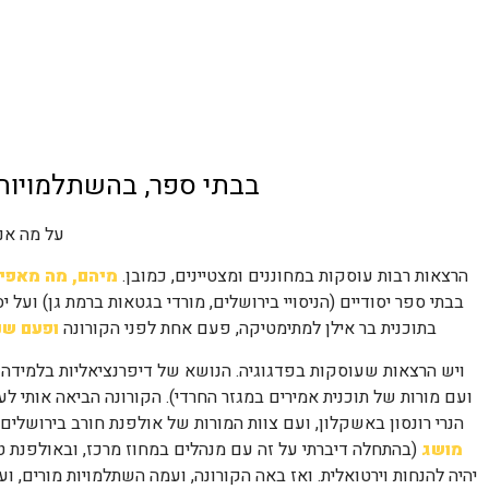
בבתי ספר, בהשתלמויות, 
על מה אנ
הרצאות רבות עוסקות במחוננים ומצטיינים, כמובן.
מיהם, מה מאפיי
בבתי ספר יסודיים (הניסויי בירושלים, מורדי בגטאות ברמת גן) ועל י
בתוכנית בר אילן למתימטיקה, פעם אחת לפני הקורונה
ופעם שנ
ויש הרצאות שעוסקות בפדגוגיה. הנושא של דיפרנציאליות בלמידה מענ
ועם מורות של תוכנית אמירים במגזר החרדי). הקורונה הביאה אותי לע
הנרי רונסון באשקלון, ועם צוות המורות של אולפנת חורב בירושלי
מושג
(בהתחלה דיברתי על זה עם מנהלים במחוז מרכז, ובאולפנת ט
יהיה להנחות וירטואלית. ואז באה הקורונה, ועמה השתלמויות מורים,