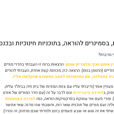
מי אני?
הבלוג
מחוננים
חינוך 
בסמינרים להוראה, בתוכניות חינוכיות ובכנס
י מדברת?
ן אותם ואיך מלמדים אותם
. הרצאות ברוח זו העברתי בחדרי מורים
סודיים (הרטמן בנות). הרצאה כזו, מכוונת קצת אחרת, העברתי להורים
יה במהלכה, עם התכווננות למצב המשוגע שנקלענו אליו
.
יין אותי (ודיברתי עליו עם צוות המורות של בית חיה בבית"ר עלית,
סוק ב
למידה היברידית
וגם לדבר על זה (עם חדר המורים של אורט
ם). ומדי פעם אני עוסקת בפרקטיקות הוראה, כמו
למידה באמצעות
ליה ועם מורים של תוכנית שאר רוח, וחשבתי שזו סדנה שאי אפשר
 ועשיתי את זה שש או שבע פעמים בזום ולמדתי שגם מרחוק זה נהדר).