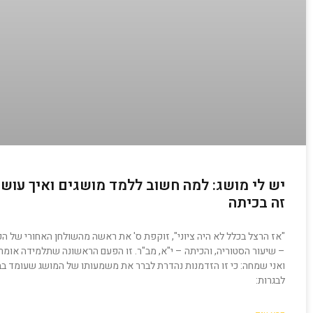
יש לי מושג: למה חשוב ללמד מושגים ואיך עוש
זה בכיתה
"אז הרצל בכלל לא היה ציוני", זוקפת ס' את ראשה מהשולחן האחורי של הכ
– שיעור הסטוריה, והכיתה – י"א, מב"ר. זו הפעם הראשונה שתלמידה אומרת
ואני שמחה: כי זו הזדמנות נהדרת לברר את משמעותו של המושג שעומד ב
לבגרות: