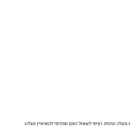
לה ונהנית. רציתי לשאול האם תסכימי להתראיין אצלנו.