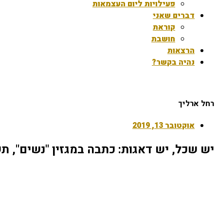
פעילויות ליום העצמאות
דברים שאני
קוראת
חושבת
הרצאות
נהיה בקשר?
רחל ארליך
אוקטובר 13, 2019
יש שכל, יש דאגות: כתבה במגזין "נשים", 