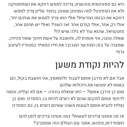
היא גם ספורטאית מוכשרת, צריכה לממש דווקא את המתימטיקה
ולא את הספורט? למה המחונן שמנגן בחסד עליון צריך לממש
דווקא את הבנתו המדעית? אולי הוא צריך לממש את שניהם יחד,
אולי רק אחד, אולי קודם אחד ואז השני? ואולי יש תחום אחר,
פוטנציאל, שהוא עוד לא גילה שיש לו?
שאלה טובה, אני אומרת לה, וחושבת על אשת חינוך שאני מכירה,
שמצרה על בנה המוכשר המבזבז את חייו כמאייר בסטודיו לעיצוב
גרפי.
להיות נקודת משען
אבל אם לא נדרבן אותם לעבוד ולהתאמץ, אני חושבת בקול, הם
באמת לא יממשו את היכולות שלהם.
ואם כן נדרבן אותם? – היא שואלת בחזרה. – אם לא נצליח, וננסה
לדחוף אותם למקום שהם לא רוצים להיות בו, הפסדנו. ואם כן
נצליח להביא אותם לעשות משהו שאינם רוצים בו, גם הפסדנו.
אז מה אנחנו צריכים לעשות? כמה אנחנו צריכים לזמן להם
התמודדות, מפגש, אתגר עם העולם הזה שמסביב?