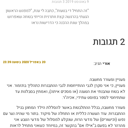
9 באוגוסט 2019
3 תגובות
"זה התחיל די בטעות", כתבה לי ענת, "למפגש הראשון
הגעתי בהרגשה קצת וותרנית והייתי בטוחה שאפרוש
במהלך שנת ההכנה כי הדרישות נראו
2 תגובות
20 באפריל 2020 בשעה 23:39
אורי
הגיב:
מעניין ומעורר מחשבה.
מעניין, כי אני סקרן לגבי ההתייחסות לגבי ההתבגרות כתהליך בתזמור. אני
לא בטוח שהבנתי את הטענה (או מסכים איתה), ואמתין בסבלנות עד
שתתיחסי לספר בפוסט עתידי, אכיה"ר.
מעורר מחשבה, בגלל ההתלבטות באשר להסללת הילד המחונן בגיל
ההתבגרות. עוד העשרה כללית או התחלה של מיקוד. בתור מי שהיה נער עם
נפש (וכישורים) של מדעי הרוח, שנקלע למסלול של מדעי הטבע אני
מהרהר לא בפעם ב"אילו אם" בהקשר זה, במיוחד כשאני מתחיל לראות