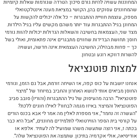
המחוננות עשויה להיות גורם סיכון: הטרדה שגורמות שאלות קיומיות
שהמחוננים עסוקים בהן, הקושי במציאת מענה אינטלקטואלי
מספק, עוצמת חוויית ההתבגרות – כל אלה יכולים להקשות על
המחונן בגיל ההתבגרות עוד יותר משהם מקשים עליו בגיל הילדות.
מצד שני, העצמאות בחשיבה והשאלות הגדולות יכולות להוות גורמי
חוסן: תחושת הבדידות שחווים מתבגרים אינה פתאומית, ואולי בשל
כך – פחות מבהילה; החשיבה העצמאית אינה חדשה, ועשויה
להשרות דווקא רוגע ובטחון.
למצות פוטנציאל
אנחנו יושבות על כוס קפה, אז השיחה זורמת, אבל גם הזמן, וגורמי
החוסן מביאים אותי לנושא האחרון והחביב במיוחד של "מיצוי
פוטנציאל". הרבה מהעיסוק של גיל ההתבגרות (והוריו) סובב סביב
הפוטנציאל והמיצוי: באיזו מגמה לבחור? לאילו חוגים ללכת?
"העשרה זה נחמד", אני מספרת לאלין מה אמר לי אבא בכנס הורים
על קורסי בית הספר הווירטואלי לתלמידים מחוננים, "אבל היא כבר
בכתה ז, אני רוצה שתעשה משהו שמועיל לה לעתיד. אלפא או
אודיסיאה, אולי אקדמיה בתיכון. שתמצה את הפוטנציאל שלה".