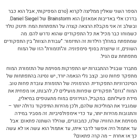
הספר השני שאלין ממליצה לקרוא (טרם הספיקותי, אבל הוא כבר
בדרכו אלי באדיבות אמאזון) הוא Brainstorm של Daniel Siegel.
ובשלב זה אני מקבלת הרצאה קצרה על התפתחות המח: תינוק נולד
כשמוחו כבר מכיל את כל התפקודים שהוא נדרש להם. מה
שמתפתח במהלך הילדות זה התיזמור: "עבודת הצוות" בין התפקודים
השונים, זו שיוצרת בסוף סימפוניה. וה"תזמורת" הזו של המוח
מתפתחת עם הגיל.
מתברר שבגיל ההתבגרות יש התפרקות מסוימת של התזמורת: המוח
מתפקד פחות טוב. קצב גלי הגאמה יורד, יש נסיגה בהתפתחות של
הסינכרוניות התפקודית. ההרמוניה של התזמורת עובדת פחות טוב.
המוח "גוזם" תפקודים שפחות מועילים לו, להבנתו, או מפחית את
מידת פעילותם. במקביל, הנוירונים במוח מתעטפים במיאלין,
שמגביר את המוליכות שלהם, ולכן מהירות התיפקוד גדולה יותר –
והתגובות מהירות יותר, עד כדי אימפולסיביות. זה מסביר במידה
מסוימת את החוויה שלנו, כמבוגרים, שהילד השתנה פתאום: אבל
עד אתמול היה אפשר לדבר איתו, עד אתמול הוא עשה או לא עשה
כך או אחרת – מה קרה פתאום?