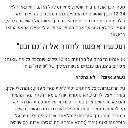
נוסיף לכך את העובדה שסיגל מתייחס לגיל ההתבגרות כאל גילאי
12-24 ונבין שהשינויים המבניים במוח נמשכים זמן ארוך מאד.
הילד מתבגר מחטיבת הביניים אל התיכון, ומשם אל השירות הצבאי,
והגיל הזה לא נגמר עד אחרי הטיול הגדול, אולי אפילו אמצע התואר
הראשון.
ועכשיו אפשר לחזור אל ה"גם וגם"
אז אנחנו מדברים על מחוננים בני 12 פלוס, שמלבד כל מה שאנחנו
מכירים בהם, הם עוברים עכשיו תהליך של "שיפוץ" מוחי.
נשמע איום? – לא בהכרח.
גיל ההתבגרות אצל מחוננים יכול להיות מאד מעניין, אומרת לי אלין,
בעיקר אצל ילדים שהאוטונומיה שלהם מאד חזקה מאז ומתמיד,
והם לא מרגישים צורך במרד ובערעור על מוסכמות. הם הרי לא
קיבלו אותן מעולם. ודווקא בגיל ההתבגרות הם נעשים בשלים
ובוגרים יותר וסוף סוף ניתן לנהל אתם שיחה אינטיליגנטית על
מוסכמות ואוטונומיה (זה לא אומר שהם יסכימו איתנו, רק שיהיה