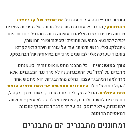
עוררות יתר –
ופה אני נשענת על
התיאוריה של קז'ימיירז
דברובסקי
, מדבר על עוררות היתר כעל תכונה של מערכת העצבים,
שחווה גירויים ומגיבה אליהם בעוצמה גבוהה מהרגיל. עוררות היתר
יכולה להתבטא בחמישה תחומים: פסיכומוטורי, תחושתי,
אינטלקטואלי, רגשי ודמיוני. עוד על עוררות היתר כדאי לקרוא
בעיבוד שערכה אלין למושגים מרכזיים בתיאוריה של דברובסקי.
צורך באוטונומיה –
כל מתבגר מחפש אוטונומיה. כשאנחנו
מדברים על "מרד" גיל ההתבגרות, זה לא מרד נגד המבוגרים, אלא
מרד למען המתבגר עצמו: כחלק מההתבגרות, הוא מחפש אחר
"הקול הפנימי" שלו.
המחוננים מחפשים את האוטונומיה הזאת
מאז היוולדם
.
הם לא מקבלים מוסכמות רק משום שכך מקובל;
הם צריכים לחשוב ולבדוק עצמאית. אצלם זה לא עניין שמתלווה
להתבגרות, אלא לדופק. גם על זה מדבר דברובסקי כתכונה
המאפיינת מחוננות.
ומחוננים מתבגרים הם מתבגרים