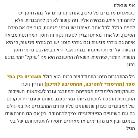
אני שואלת.
כשאנחנו מדברים על סיכון, אנחנו מדברים על כמה חוסן יש
להתמודד איתו, מבהירה אלין. וזה קשור לא רק להתבגרות, אלא
לחיים בכלל. לכל אחד מאיתנו יש גורמי פגיעות, קובעים את מידת
הסיכון, וכל אחד מאיתנו צריך לטפח נקודות חוסן. המחוננות מביאה
איתה גם גורמי פגיעות וגם גורמי חוסן. יש בה גורמי פגיעות, כי היא
מקשה על יצירת התיזמור במוח. אבל היא מביאה גם גורמי חוסן:
תושיה, הומור, יצירתיות. השאלה החשובה היא מה "שוקל" יותר ברגע
נתון.
גיל ההתבגרות מזמן התמודדויות רבות. הוא כולל
מעברים בין בתי
ספר (מהיסודי לחטיבה, מהחטיבה לתיכון)
ועדיין נוכח
כשתקופת הלימודים מסתיימת והמתבגר עובר לעצמאות. השייכות
החברתית הופכת לחשובה יותר מאי-פעם, משום שעם ירידת קרנם
של המבוגרים כעוגן שנשענים עליו פונים המתבגרים אל בני-גילם.
גם עם השינויים הפיזיולוגיים צריך להתמודד, בין אם הם מתרחשים
בזמנם ובין אם מקדימים או מאחרים יחסית להתפתחותם של בני
הגיל.