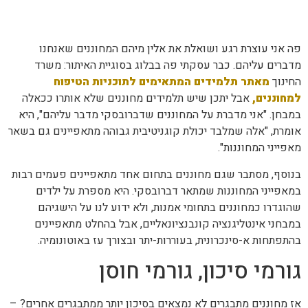
פה אני עוצרת רגע ושואלת את אלין מיהם המחוננים שאנחנו
מדברים עליהם. כבר עסקתי פה בבלוג בסוגיית האיתור: משרד
החינוך
מאתר תלמידים המתאימים לתוכניות הטיפוח
למחוננים,
אבל יתכן שיש תלמידים מחוננים שלא אותרו ככאלה
במבחן. "אני מדברת על המחוננים שדברובסקי מדבר עליהם", היא
אומרת, "אלה שמלבד יכולת קוגניטיבית גבוהה מתאפיינים גם בשאר
מאפייני המחוננות".
בנוסף, מסתבר שגם מחוננים בתחום אחד מתאפיינים פעמים רבות
במאפייני המחוננות שמתאר דברובסקי. היא מספרת על ילדים
שהוגדרו כמחוננים בתחומי אמנות, ולא ידוע לנו על הישגיהם
במבחני אינטליגנציה קונבנציונאליים, אבל בהחלט מתאפיינים
בהתפתחות א-סינכרונית, בעוררות-יתר ובצורך עז באוטונומיה.
גורמי סיכון, גורמי חוסן
אז מחוננים מתבגרים לא נמצאים בסיכון יותר ממתבגרים אחרים? –