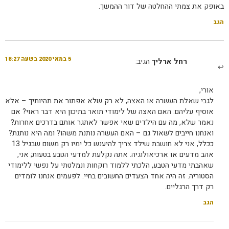
באופק את צמתי ההחלטה של דור ההמשך.
הגב
5 במאי 2020 בשעה 18:27
רחל ארליך
הגיב:
אורי,
לגבי שאלת העשרה או האצה, לא רק שלא אפתור את תהיותיך – אלא
אוסיף עליהם: האם האצה של לימודי תואר בתיכון היא דבר ראוי? אם
נאמר שלא, מה עם הילדים שאי אפשר לאתגר אותם בדרכים אחרות?
ואנחנו חייבים לשאול גם – האם העשרה נותנת משהו? ומה היא נותנת?
ככלל, אני לא חושבת שילד צריך להיענש כל ימיו רק משום שבגיל 13
אהב מדעים או ארכיאולוגיה. אתה נקלעת למדעי הטבע בטעות; אני,
שאהבתי מדעי הטבע, הלכתי ללמוד רוקחות ונמלטתי על נפשי ללימודי
הסטוריה. זה היה אחד הצעדים החשובים בחיי. לפעמים אנחנו לומדים
רק דרך הרגליים.
הגב