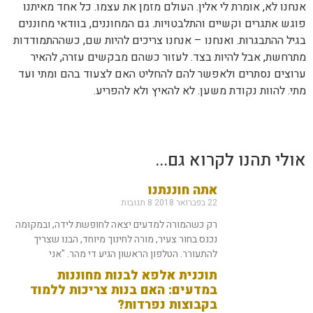
אנחנו לא, אומרת לי אלין. העולם מזמן את עצמו. כל אחד מאיתנו
פוגש אתגרים וקשיים והתלבטויות. גם המחוננים, בוודאי מחוננים
בגיל ההתבגרות. ואנחנו – אנחנו צריכים להיות שם, כשההתמודדות
מתרחשת, אבל להיות בצד. לעזור כשהם מבקשים עזרה, להאיר
ערוצים נסתרים ולאפשר להם להחליט האם לצעוד בהם ומתי ועד
מתי. להוות נקודת משען. לא להאיץ ולא להפריע.
אולי תהנו לקרוא גם...
אתה חוננתנו
22 בפברואר 2018
8 תגובות
רק כשהמורה למדעים יצאה לחופשת לידה, ובמקומה
נכנס בחור צעיר, מורה לחינוך מיוחד, הבנו שצריך
להתעורר. הטלפון הראשון הגיע די מהר. "אני
תוכנית אלפא לבנות מחוננות
במדעים: האם בנות צריכות ללמוד
בקבוצות נפרדות?