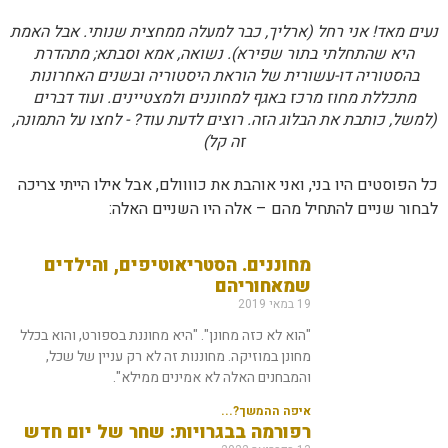
נעים מאד! אני רחל (ארליך, כבר למעלה ממחצית שנותי. אבל האמת
היא שהתחלתי בתור שפירא). נשואה, אמא וסבתא; מתהדרת
בהסטוריה דו-עשורית של הוראת היסטוריה ובשנים האחרונות
מתכללת מחוז מרכז באגף למחוננים ולמצטיינים. ועוד דברים
(למשל, כותבת את הבלוג הזה. רוצים לדעת עוד? - לחצו על התמונה,
זה קל)
כל הפוסטים היו בני, ואני אוהבת את כוווולם, אבל אילו הייתי צריכה
לבחור שניים להתחיל מהם – אלה היו השניים האלה:
מחוננים. הסטריאוטיפים, והילדים
שמאחוריהם
19 במאי 2019
"הוא לא כזה מחונן". "היא מחוננת בספורט, והוא בכלל
מחונן במוזיקה. מחוננות זה לא רק עניין של שכל,
והמבחנים האלה לא אמינים ממילא".
איפה ההמשך?...
רפורמה בבגרויות: שחר של יום חדש