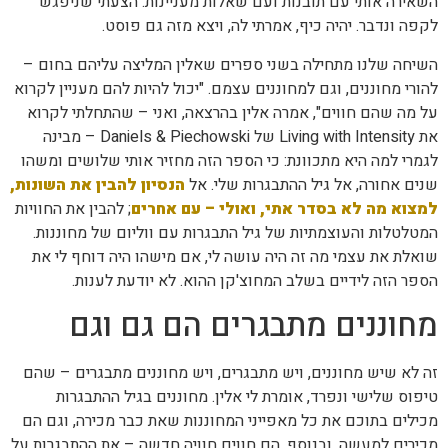
השאירה אותי עם תובנות ועם שאלות מעניינות. הצעתי שניפגש
לקפה ונדבר. יהיה כיף, אמרתי לה, ויצא מזה גם פוסט.
השיחה שלנו מתחילה בשני ספרים שאלין המליצה עליהם בחום –
להורי מחוננים, וגם למחוננים עצמם. "יכול להיות להם מעניין לקרוא
על מה שהם חווים", אמרה אלין בהרצאה, ואני – שהתחלתי לקרוא
את Living with Intensity של Daniels & Piechowski – מבינה
לגמרי למה היא מתכוונת: כי הספר הזה מחזיר אותי שלושים ומשהו
שנים אחורה, אל גיל ההתבגרות שלי. אל
הנסיון להבין את השונות,
למצוא מה לא בסדר אתי, ואולי – עם אחרים
; להבין את החוויות
המטלטלות והעוצמתיות של גיל התבגרות עם ווליום של מחוננות.
שואלת את עצמי מה זה היה עושה לי, אם מישהו היה דוחף לי את
הספר הזה לידיים בשלב המחוצ'קן ההוא. לא יודעת לענות.
מחוננים מתבגרים הם גם וגם
זה לא שיש מחוננים, ויש מתבגרים, ויש מחוננים מתבגרים – שהם
טיפוס שלישי ונפרד, אומרת לי אלין. מחוננים בגיל ההתבגרות
מכילים בתוכם את כל מאפייני המחוננות שאת כבר מכירה, וגם הם
מכירים למעשה, ובנוסף, הם חווים חוויה חדשה – את ההתבגרות על